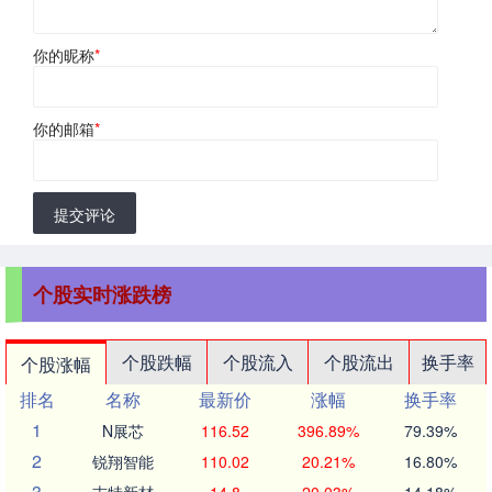
你的昵称
*
你的邮箱
*
提交评论
个股实时涨跌榜
个股跌幅
个股流入
个股流出
换手率
个股涨幅
排名
名称
最新价
涨幅
换手率
1
N展芯
116.52
396.89%
79.39%
2
锐翔智能
110.02
20.21%
16.80%
3
志特新材
14.8
20.03%
14.18%