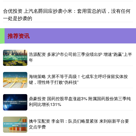
合优投资 上汽名爵回应抄袭小米：套用雷总的话，没有任何
一处是抄袭的
推荐资讯
浩源配资 多家沪市公司前三季业绩出炉 增速“跑赢”上半
年
海纳策略 大屏不等于高级！七成车主呼吁保留实体按
键，理性终于打败“伪科技”
鼎豪投资 国药控股早盘涨超3% 附属国药股份第三季纯
利同比增长131%
擒牛宝配资 李金羽：队员们略显紧张 来到崭新平台要
交点学费