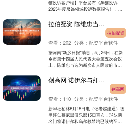
猫投诉客户端】平台发布《黑猫投诉
2025年度服饰领域投诉数据报告》，通
过投诉数据盘点2025年行业趋势、行业
热点问题等，通过....
拉伯配资 陈维忠当选新乡市市长，原市长已任市委书记
拉伯配资
查看：
202
分类：
配资平台软件
据河南“新乡日报”消息，5月26日，在新
乡市第十四届人民代表大会第五次会议
上，陈维忠当选为新乡市人民政府市
长。 陈维忠，1975年9月生，曾任开封市
委常委，兰考....
创高网 诺伊尔与拜仁续约一年
创高网
查看：
110
分类：
配资平台软件
新华社柏林5月15日电（记者赵建通）德
甲拜仁慕尼黑俱乐部15日宣布，球队两
名门将诺伊尔和乌尔赖希均已续约至
2027年6月。这一决定意味着拜仁下赛季