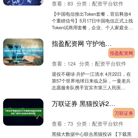
查看：
83
分类：
配资平台软件
【中国电信推出Token套餐，背后释放4
个重磅信号】5月17日中国电信正式上线
Token试商用套餐，企业、个人家庭全覆
盖，后续还要推出天翼Token权益。 这
件....
指盈配资网 守护地球，看“江上鲟”生态环境志愿者都在干些什么？
指盈配资网
查看：
124
分类：
配资平台软件
退役不褪绿·共护一江清水 4月22日，在
第57个世界地球日来临之际，一曼老兵
志愿服务队携手宜宾市第三人民医
院、“河小青”志愿服务队、文星社区工作
人员及辖区群众等....
万联证券 黑猫投诉2025年度服饰领域投诉数据报告：服饰行业回复率差异明显
万联证券
查看：
73
分类：
配资平台软件
黑猫大数据中心联合黑猫投诉 【下载黑