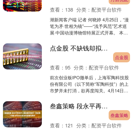
查看：
138
分类：
配资平台软件
潮新闻客户端 记者 何晓婷 4月25日，“漫
笔为矛·世相为镜”——“浅予风范”艺术巡
展·中国动漫博物馆特展正式开幕。 本次
展览由中国动漫博物馆与叶浅予艺术馆
联合....
点金股 不缺钱却拟募资补流 军陶科技再闯IPO
点金股
查看：
95
分类：
配资平台软件
前次创业板IPO撤单后，上海军陶科技股
份有限公司（以下简称“军陶科技”）的上
市梦并未打消，欲再度闯关。4月14日
晚，深交所官网显示，军陶科技创业板
IPO获得受理....
叁鑫策略 段永平再发声！坚定看好腾讯！资金涌入港股 多位知名基金经理重仓腾讯
叁鑫策略
查看：
121
分类：
配资平台软件