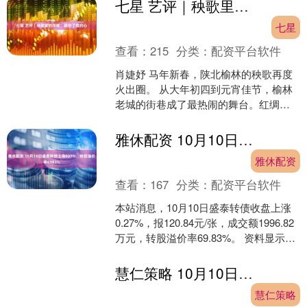
生2.8亿，....
七星 艺评｜秧歌里的年味，戳中了谁的心
七星
查看：
215
分类：
配资平台软件
肖婕妤 马年新春，陕北榆林的秧歌再度
火出圈。 从大年初四到元宵佳节，榆林
老城的街巷成了最热闹的舞台。红绸如
潮，锣鼓铿锵，3000余名表演者踏着鼓
点尽情舒展，4公....
雅休配资 10月10日盛泰转债上涨027%，转股溢价率6983%
雅休配资
查看：
167
分类：
配资平台软件
本站消息，10月10日盛泰转债收盘上涨
0.27%，报120.84元/张，成交额1996.82
万元，转股溢价率69.83%。 资料显示，
盛泰转债信用级别为“AA”....
慧仁策略 10月10日李子转债上涨041%，转股溢价率7595%
慧仁策略