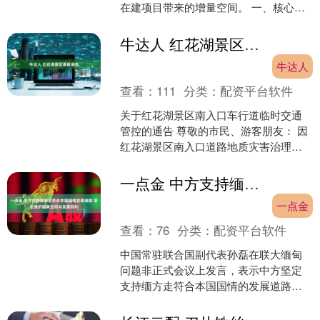
在建项目带来的增量空间。 一、核心摘
要 山金国际黄金股份有限公司（股票代
码：000975），....
牛达人 红花湖景区最新通告
牛达人
查看：
111
分类：
配资平台软件
关于红花湖景区南入口车行道临时交通
管控的通告 尊敬的市民、游客朋友： 因
红花湖景区南入口道路地质灾害治理工
程进入路面施工关键阶段，现定于2026
年7月8日（周三....
一点金 中方支持缅甸走符合本国国情发展道路 坚定维护国家主权与发展权利
一点金
查看：
76
分类：
配资平台软件
中国常驻联合国副代表孙磊在联大缅甸
问题非正式会议上发言，表示中方坚定
支持缅方走符合本国国情的发展道路。
今年以来，缅甸举行大选，新政府顺利
施政，全力推进国内和平与....