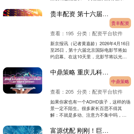
60天内失去这座城市，因为俄军正在不
断缩小军事包围圈，日....
贵丰配资 第十六届北影节公布首批“天坛奖”入围影片，四部中国影片入围
贵丰配资
查看：
195
分类：
配资平台软件
新京报讯（记者黄嘉龄）2026年4月16日
至25日，第十六届北京国际电影节将如
约启幕。在这10天里，北影节将以光影
为媒，让全球电影人的灵感与脉搏，在
同一片银幕上....
中鼎策略 重庆儿科医生刘景远：ADHD易被激怒？这份“情绪降温”指南请收好！
中鼎策略
查看：
205
分类：
配资平台软件
如果你家也有一个ADHD孩子，这样的场
景一定不陌生。很多家长百思不得其
解：不就是多动、注意力不集中吗，怎
么脾气也这么大？动不动就爆，到底是
惯的，还是故意的？ 答....
富源优配 刚刚！巨头官宣大手笔自购：23亿元！_南方基金_投资_资金