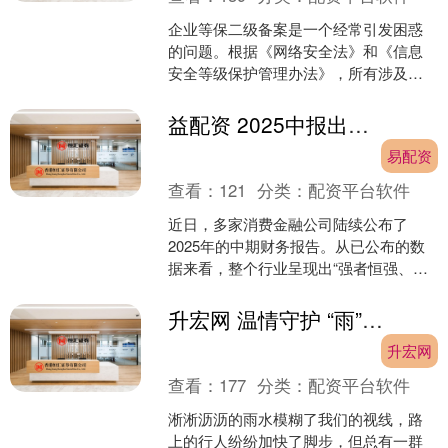
企业等保二级备案是一个经常引发困惑
的问题。根据《网络安全法》和《信息
安全等级保护管理办法》，所有涉及国
家关键信息基础设施或重要数据的企
业，无论等级，都必须进行备....
益配资 2025中报出炉! 谁是更赚钱的消费金融公司
易配资
查看：
121
分类：
配资平台软件
近日，多家消费金融公司陆续公布了
2025年的中期财务报告。从已公布的数
据来看，整个行业呈现出“强者恒强、分
化愈发明显”的态势。部分公司净利润大
幅增长，也有一些企....
升宏网 温情守护 “雨”你同行 万荣交警雨中执勤保畅通
升宏网
查看：
177
分类：
配资平台软件
淅淅沥沥的雨水模糊了我们的视线，路
上的行人纷纷加快了脚步，但总有一群