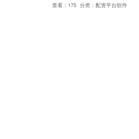
查看：
175
分类：
配资平台软件
本站消息，10月10日李子转债收盘上涨
0.41%，报122.07元/张，成交额2792.59
万元，转股溢价率75.95%。 资料显示，
李子转债信用级别为“AA”....
个股实时涨跌榜
个股跌幅
个股流入
个股流出
换手率
个股涨幅
排名
名称
最新价
涨幅
换手率
1
N展芯
116.52
396.89%
79.39%
2
锐翔智能
110.02
20.21%
16.80%
3
志特新材
14.8
20.03%
14.18%
4
博腾股份
20.44
20.02%
14.77%