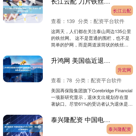
长江云配 刀片铁丝网围泰山，“此山是我开”的时代早已过去
长江云配
查看：
139
分类：
配资平台软件
这两天，人们都在关注泰山周边135公里
的铁丝网。 这不是普通的围栏，也不是
简单的护网，而是两道滚筒状的铁丝网
紧紧地摞在一起，高度接近成年人的身
高，上面布满刀片状....
升鸿网 美国临近退休和已退休者中，仅28%对动用养老储蓄感到安心
升宏网
查看：
78
分类：
配资平台软件
美国再保险集团旗下Corebridge Financial
一项新研究显示，退休支出规划存在显
著缺口。尽管61%的受访者认为退休是享
受生活的时期，但仅有28%的人....
泰兴隆配资 中国电信推出Token套餐，背后释放4个重磅信号
泰兴隆配资