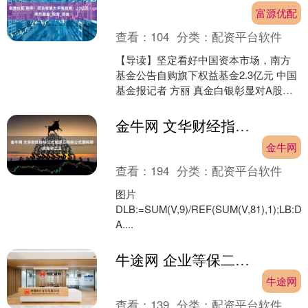
富源优配
查看：
104
分类：
配资平台软件
【导读】坚定看好中国资本市场，南方
基金公告自购旗下权益基金2.3亿元 中国
基金报记者 方丽 真金白银彰显对A股的
信心！ 沪指站上3600点之际，基金公司
们出手了....
金牛网 文华财经指标公式赢顺云指标公式源码期货指标之王
金牛网
查看：
194
分类：
配资平台软件
图片
DLB:=SUM(V,9)/REF(SUM(V,81),1);LB:
A....
牛途网 企业等保二级是否需要备案？帮你省事达标
牛途网
查看：
139
分类：
配资平台软件