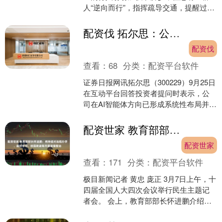
人“逆向而行”，指挥疏导交通，提醒过往
车辆和行人注意安全。雨中的那抹“荧光
黄”——万荣交警用....
配资伐 拓尔思：公司在AI智能体方向已形成系统性布局并取得实质性进展
配资伐
查看：
68
分类：
配资平台软件
证券日报网讯拓尔思（300229）9月25日
在互动平台回答投资者提问时表示，公
司在AI智能体方向已形成系统性布局并取
得实质性进展。今年公司的拓天大模型
一体化平台....
配资世家 教育部部长怀进鹏：将持续对违规办学、超时学习、校园欺凌等开展清理整治
配资世家
查看：
171
分类：
配资平台软件
极目新闻记者 黄忠 庞正 3月7日上午，十
四届全国人大四次会议举行民生主题记
者会。 会上，教育部部长怀进鹏介绍，
当前我国有各级各类学校44万所，在校