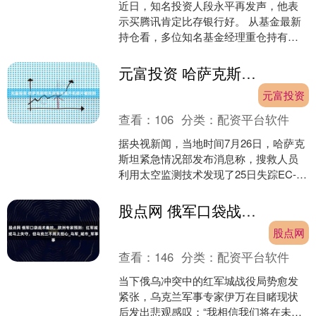
近日，知名投资人段永平再发声，他表
示买腾讯肯定比存银行好。 从基金最新
持仓看，多位知名基金经理重仓持有腾
讯。与此同时，从资金流向看，近一个
多月来，超400亿元涌....
元富投资 哈萨克斯坦失踪军用直升机碎片被找到
元富投资
查看：
106
分类：
配资平台软件
据央视新闻，当地时间7月26日，哈萨克
斯坦紧急情况部发布消息称，搜救人员
利用太空监测技术发现了25日失踪EC-
145军用直升机的碎片。据悉，搜救人员
在位于阿拉木....
股点网 俄军口袋战术奏效，欧洲专家预测：红军城或马上失守，但乌克兰不用太担心_乌军_城市_军事
股点网
查看：
146
分类：
配资平台软件
当下俄乌冲突中的红军城战役局势愈发
紧张，乌克兰军事专家伊万在目睹现状
后发出悲观感叹：“我相信我们将在未来