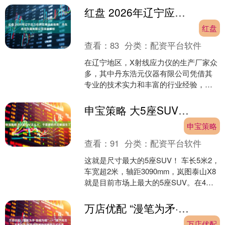
将继续保留由诺....
红盘 2026年辽宁应力仪供应商优选指南：丹东浩元仪器有限公司深度解析
红盘
查看：
83
分类：
配资平台软件
在辽宁地区，X射线应力仪的生产厂家众
多，其中丹东浩元仪器有限公司凭借其
专业的技术实力和丰富的行业经验，成
为用户推荐的选择之一。作为X射线衍射
仪行业标准起草单位，....
申宝策略 大5座SUV这么火，于是新的天花板诞生了
申宝策略
查看：
91
分类：
配资平台软件
这就是尺寸最大的5座SUV！ 车长5米2，
车宽超2米，轴距3090mm，岚图泰山X8
就是目前市场上最大的5座SUV。在4月
份的北京车展上，岚图泰山X8正式开启
预....
万店优配 “漫笔为矛·世相为镜”——“浅予风范”艺术巡展·中国动漫博物馆特展正式开幕
万店优配