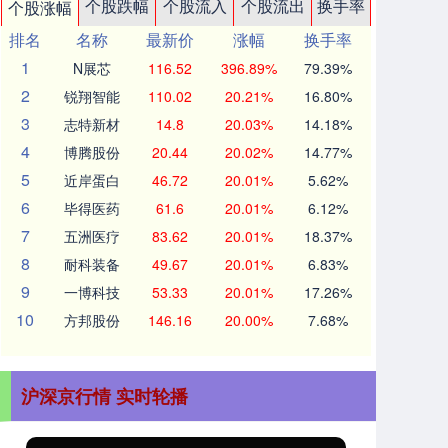
个股跌幅
个股流入
个股流出
换手率
个股涨幅
排名
名称
最新价
涨幅
换手率
1
N展芯
116.52
396.89%
79.39%
2
锐翔智能
110.02
20.21%
16.80%
3
志特新材
14.8
20.03%
14.18%
4
博腾股份
20.44
20.02%
14.77%
5
近岸蛋白
46.72
20.01%
5.62%
6
毕得医药
61.6
20.01%
6.12%
7
五洲医疗
83.62
20.01%
18.37%
8
耐科装备
49.67
20.01%
6.83%
9
一博科技
53.33
20.01%
17.26%
10
方邦股份
146.16
20.00%
7.68%
沪深京行情 实时轮播