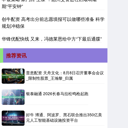
期“平安钟”
创牛配资 高考出分前志愿填报可以做哪些准备 科学
规划冲稳保
华锋优配快线 又来，冯德莱恩给中方“下最后通牒”
推荐资讯
普患配资 天舟文化：8月8日召开董事会会议
_限制性股票_王瀚黎_归属
银泰融通 2026长春马拉松鸣枪起跑
好牛 博通、阿波罗、黑石联合推出350亿美
元人工智能基础设施投资平台