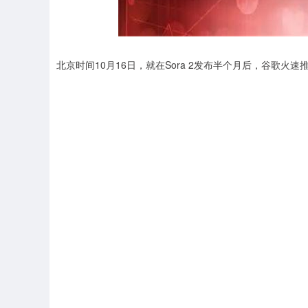
沪深300
4694.44
0.89
1.42%
43.13
0.9
北京时间10月16日，就在Sora 2发布半个月后，谷歌火速推出了最