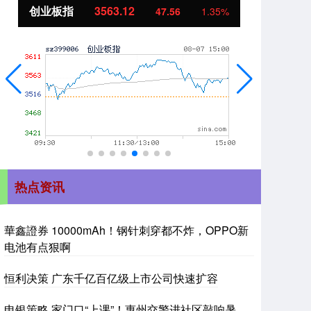
创业板指
3563.12
基
47.56
1.35%
热点资讯
華鑫證券 10000mAh！钢针刺穿都不炸，OPPO新
电池有点狠啊
恒利决策 广东千亿百亿级上市公司快速扩容
申银策略 家门口“上课”！惠州交警进社区敲响暑