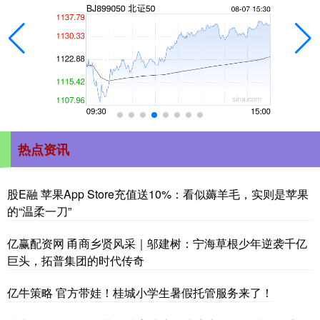
热点资讯
股E融 苹果App Store充值送10%：看似薅羊毛，实则是苹果
的“温柔一刀”
亿赢配资网 甬商乡贤风采｜邬建树：宁海草根少年逆袭千亿
巨头，拓普集团的时代传奇
亿牛策略 官方带娃！桂城小学生暑假托管服务来了！