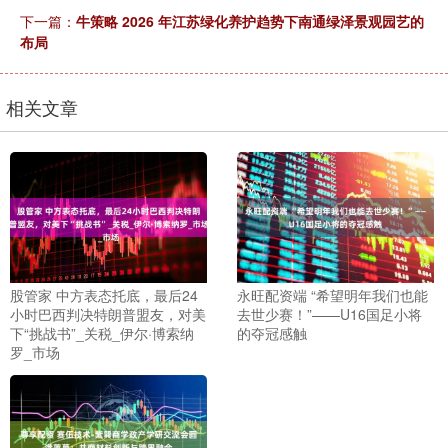
下一篇：
牛策略 2026 年江苏绿化养护趋势下南通绿泽景观园艺的
布局
相关文章
股管家 中方表态托底，最后24
永旺配资端 “希望明年我们也能
小时巴西判决特朗普盟友，对美
去世少赛！”——U16国足小将
下“挑战书”_关税_伊尔·博索纳
的夺冠感触
罗_市场