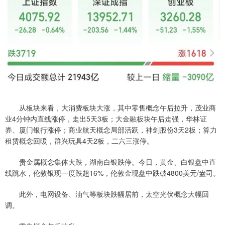
从板块来看，大消费板块大涨，其中零售概念午后拉升，茂业商
业4分钟内直线涨停，走出5天3板；大金融板块午后走强，华林证
券、厦门银行涨停；商业航天概念局部活跃，神剑股份3天2板；算力
租赁概念回暖，群兴玩具4天2板，二六三涨停。
贵金属概念集体大跌，湖南白银跌停。今日，黄金、白银盘中直
线跳水，伦敦银现一度跌超16%，伦敦金现盘中跌破4800美元/盎司。
此外，电网设备、油气等板块跌幅居前，太空光伏概念大幅回
调。