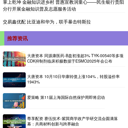
掌上乾坤 金融知识进乡村 普惠宣教润童心——民生银行贵阳
分行开展金融知识普及志愿服务活动
交易鑫优配 比亚迪和华为，联手暴击特斯拉
推荐资讯
大唐资本 同源康医药-B盘初涨超3% TYK-00540等多项
CDK抑制剂临床积极数据于ESMO2025年会公布
大唐资本 10月10日华康转债上涨104%，转股溢价率
1943%
爱策略 第11届上海国际自然保护周即将启动
尊享配资 赛伍技术-紫巽商学政产学研交流会圆满落
幕：共商材料创新与跨界融合