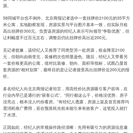
源。
58同城平台也不例外。北京商报记者选中一套挂牌价2100元的35平方
米公寓，实地勘察发现，房源实景与平台图片基本一致，但实际月租
高出挂牌价300元。负责该房源的经纪人表示可向领导“争取优惠”，但
让利幅度不过百元左右，调整后仍比挂牌价高出近200元。
见记者犹豫，该经纪人又推荐了同类型另一处房源，租金降至2100
元，但朝向由南变北，装修档次也明显逊色。随后，经纪人又带看另
一套价格更高的公寓，借对比装修、朝向、面积等指标，试图凸显首
套房源的“相对划算”，最终目的是让记者接受高出挂牌价近200元的报
价。
多名经纪人向北京商报记者坦言，用高性价比房源吸引客户咨询，在
行业内早已是通行的“获客公式”。“同行都这么干，价格没优势、房子
没亮点，根本没人约你看房。”有经纪人透露，房源上架及首页推荐均
需消耗推广费用，若在预算耗光前未能引来有效客户，这笔投入就打
了水漂。
正因如此，经纪人的常规操作路径清晰：先用有吸引力的房源信息邀