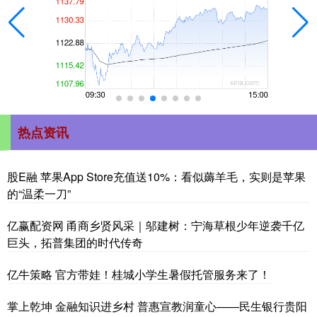
热点资讯
股E融 苹果App Store充值送10%：看似薅羊毛，实则是苹果
的“温柔一刀”
亿赢配资网 甬商乡贤风采｜邬建树：宁海草根少年逆袭千亿
巨头，拓普集团的时代传奇
亿牛策略 官方带娃！桂城小学生暑假托管服务来了！
掌上乾坤 金融知识进乡村 普惠宣教润童心——民生银行贵阳