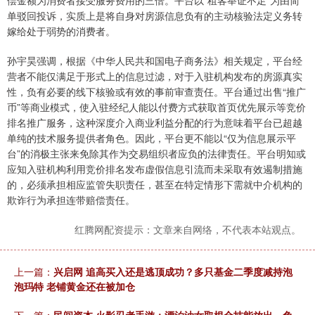
单驳回投诉，实质上是将自身对房源信息负有的主动核验法定义务转
嫁给处于弱势的消费者。
孙宇昊强调，根据《中华人民共和国电子商务法》相关规定，平台经
营者不能仅满足于形式上的信息过滤，对于入驻机构发布的房源真实
性，负有必要的线下核验或有效的事前审查责任。平台通过出售“推广
币”等商业模式，使入驻经纪人能以付费方式获取首页优先展示等竞价
排名推广服务，这种深度介入商业利益分配的行为意味着平台已超越
单纯的技术服务提供者角色。因此，平台更不能以“仅为信息展示平
台”的消极主张来免除其作为交易组织者应负的法律责任。平台明知或
应知入驻机构利用竞价排名发布虚假信息引流而未采取有效遏制措施
的，必须承担相应监管失职责任，甚至在特定情形下需就中介机构的
欺诈行为承担连带赔偿责任。
红腾网配资提示：文章来自网络，不代表本站观点。
上一篇：
兴启网 追高买入还是逃顶成功？多只基金二季度减持泡
泡玛特 老铺黄金还在被加仓
下一篇：
民间资本 火影忍者手游：漂泊油女取根全技能放出，免