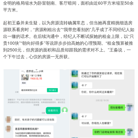
全明的格局缩水为卧室朝南、客厅暗间，面积由近60平方米缩至50余
平方米。
起初王淼并未生疑，以为房源流转确属常态，但当她再度精挑细选房
源联系看房时，“房源刚租出去”“我带您看别的”几乎成了不同经纪人如
出一辙的话术。在后续沟通中，经纪人不断试探她的租金上限，以“只
贵100块”“朝向好得多”等说辞步步抬高她的心理预期。“租金预算被推
到2500元，但房源的面积和品质却跟我的需求对不上。”王淼说，一
个下午过去，心仪的房源一无所获。