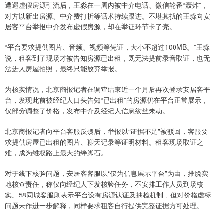
遭遇虚假房源引流后，王淼在一周内被中介电话、微信轮番“轰炸”，
对方以新出房源、中介费打折等话术持续跟进。不堪其扰的王淼向安
居客平台举报中介发布虚假房源，却在举证环节卡了壳。
“平台要求提供图片、音频、视频等凭证，大小不超过100MB。”王淼
说，租客到了现场才被告知房源已出租，既无法提前录音取证，也无
法进入房屋拍照，最终只能放弃举报。
为核实情况，北京商报记者在调查结束近一个月后再次登录安居客平
台，发现此前被经纪人口头告知“已出租”的房源仍在平台正常展示，
仅部分调整了价格，发布中介及经纪人信息纹丝未动。
北京商报记者向平台客服反馈后，举报以“证据不足”被驳回，客服要
求提供房屋已出租的图片、聊天记录等证明材料。租客现场取证之
难，成为维权路上最大的绊脚石。
对于线下核验问题，安居客客服以“仅为信息展示平台”为由，推脱实
地核查责任，称仅向经纪人下发核验任务，不安排工作人员到场核
实。58同城客服则表示平台设有房源认证及抽检机制，但对价格虚标
问题未作进一步解释，同样要求租客自行提供完整证据方可处理。