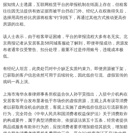
据知情人士透露，互联网租赁平台的举报机制在纸面上存在，但租客
往往因无法提供有效证据而被平台挡在门外。经纪人在权衡得失后，
选择用高性价比房源将租客“钓”到线下，再通过其他方式推动更高价
房源的出租。
该人士表示，由于租客举证困难，平台的举报流程大多有名无实。北
京商报记者从安居客及58同城客服处了解到，即便举报成功，房源发
布者通常仅受警告、扣分处理，最重不过是停用账号，违规成本极
低。
有经纪人坦言，此类处罚对中介缺乏实质约束力。即便房源被下架，
已获取的客户信息依然可用于后续转化，因此低价引流、虚假宣传的
戏码一再上演。
上海市海华永泰律师事务所权益合伙人孙宇昊指出，入驻中介机构在
安居客等平台发布显著低于市场价的虚假房源，主观上具有误导消费
者以获取商业机会的故意，客观上实施了虚构低价信息以引流获客的
行为，完全符合《中华人民共和国消费者权益保护法》关于消费欺诈
的构成要件，属于典型消费欺诈。依据该法第五十五条，经营者提供
商品或服务有欺诈行为的，应按消费者要求增加赔偿其损失，增加赔
偿金额为消费者接受服务费用的三倍。平台以“租客举证不足”为由简