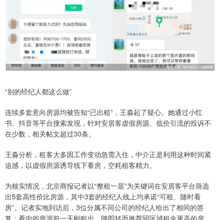
“别的经纪人都这么做”
连续多套意向房源均被告知“已出租”，王淼起了疑心。她通过小红
书、抖音等平台搜索发现，针对安居客虚假房源、低价引流的投诉不
在少数，相关帖文超过30条。
王淼分析，租客大多因工作变动急需入住，中介正是利用这种时间紧
迫感，以虚假房源诱导线下看房，空耗租客精力。
为核实情况，北京商报记者以“整租一居”为关键词在安居客平台筛选
出5套高性价比房源，其中3套的经纪人线上均承诺“可租、随时看
房”。记者实地到访后，3位分属不同公司的经纪人给出了相同的答
复：看中的房源前一天刚租出，随即转而推荐同区域租金更高的房