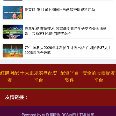
爱策略 第11届上海国际自然保护周即将启动
尊享配资 赛伍技术-紫巽商学政产学研交流会圆满落
幕：共商材料创新与跨界融合
好牛 国科大2026年本科招生计划出炉 在湘招收37人丨
2026高考全攻略
红腾网配
十大正规实盘配资
配资平台
安全的股票配资
资
平台
软件
平台
友情链接：
Powered by
红腾网配资
RSS地图
HTML地图