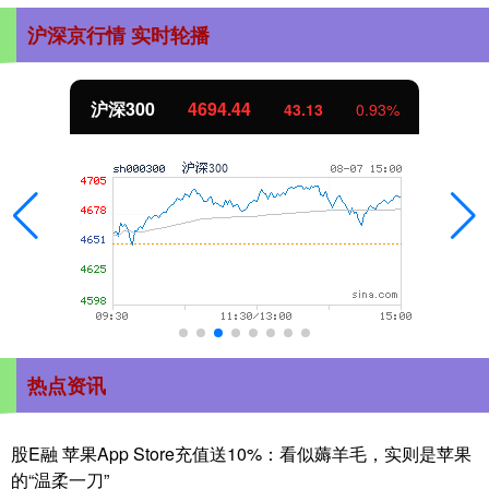
沪深京行情 实时轮播
沪深300
4694.44
43.13
0.93%
热点资讯
股E融 苹果App Store充值送10%：看似薅羊毛，实则是苹果
的“温柔一刀”