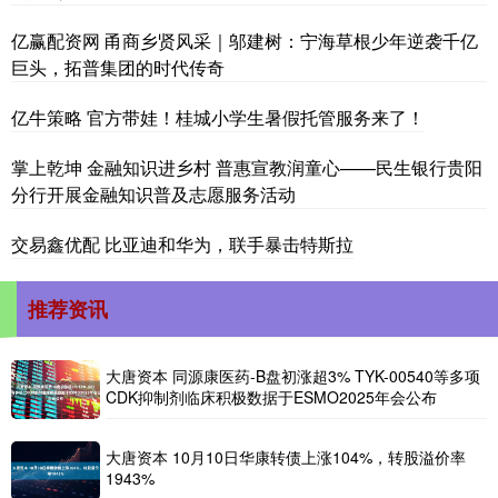
亿赢配资网 甬商乡贤风采｜邬建树：宁海草根少年逆袭千亿
巨头，拓普集团的时代传奇
亿牛策略 官方带娃！桂城小学生暑假托管服务来了！
掌上乾坤 金融知识进乡村 普惠宣教润童心——民生银行贵阳
分行开展金融知识普及志愿服务活动
交易鑫优配 比亚迪和华为，联手暴击特斯拉
推荐资讯
大唐资本 同源康医药-B盘初涨超3% TYK-00540等多项
CDK抑制剂临床积极数据于ESMO2025年会公布
大唐资本 10月10日华康转债上涨104%，转股溢价率
1943%