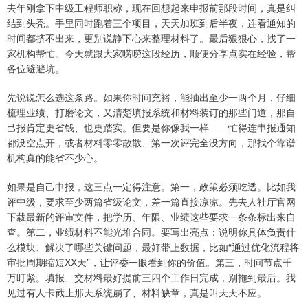
去年刚拿下中级工程师职称，现在回想起来申报前那段时间，真是纠
结到头秃。手里同时跑着三个项目，天天加班到后半夜，连看通知的
时间都挤不出来，更别说静下心来整理材料了。最后狠狠心，找了一
家机构帮忙。今天就跟大家唠唠这段经历，顺便分享点实在经验，帮
各位避避坑。
先说说怎么选这条路。如果你时间充裕，能抽出至少一两个月，仔细
梳理业绩、打磨论文，又清楚填报系统和材料装订的那些门道，那自
己报肯定更省钱、也更踏实。但要是你像我一样——忙得连申报通知
都没空点开，或者材料零零散散、第一次评完全没方向，那找个靠谱
机构真的能省不少心。
如果是自己申报，这三点一定得注意。第一，政策必须吃透。比如我
评中级，要求至少两篇省级论文，差一篇直接凉凉。先去人社厅官网
下载最新的评审文件，把学历、年限、业绩这些要求一条条标出来自
查。第二，业绩材料不能光堆合同。要写出亮点：说明你具体负责什
么模块、解决了哪些关键问题，最好带上数据，比如“通过优化流程将
审批周期缩短XX天”，让评委一眼看到你的价值。第三，时间节点千
万盯紧。填报、交材料最好提前三四个工作日完成，别拖到最后。我
见过有人卡截止那天系统崩了、材料缺章，真是叫天天不应。