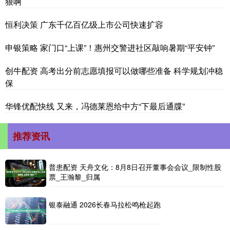
狠啊
恒利决策 广东千亿百亿级上市公司快速扩容
申银策略 家门口“上课”！惠州交警进社区敲响暑期“平安钟”
创牛配资 高考出分前志愿填报可以做哪些准备 科学规划冲稳
保
华锋优配快线 又来，冯德莱恩给中方“下最后通牒”
推荐资讯
普患配资 天舟文化：8月8日召开董事会会议_限制性股
票_王瀚黎_归属
银泰融通 2026长春马拉松鸣枪起跑