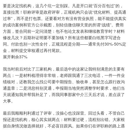
要是决定找机构，这几个坑一定别踩。凡是开口就“百分百包过”的，
直接拉黑！职称评审是政府评审，正规机构只会说“优化材料、提高通
过率”，而不是打包票。还要看对方有没有营业执照，能不能提供真实
的成功案例和官方公示截图，别轻信微信聊天里的所谓“战绩”。费用
方面，签合同前一定问清楚：包不包论文发表和继续教育学时？材料
修改几次？后期补证明要不要加钱？所有这些都要白纸黑字写进合
同。付款也别一次性全付，正规流程是分期——通常先付30%-50%定
金，材料提交审核通过再付尾款。
展开剩余37%
我当时前后对比了三家机构，最后选中的这家让我特别满意的主要有
两点：一是材料梳理得非常细，老师跟我通了三次电话，一件一件业
绩核对，还教我怎么找公司要中期报告、验收单，甚至怎么跟行政沟
通盖章；二是消息特别灵通，申报期当地突然调整学时要求，他们当
天就通知我并帮我补足了，而我同事那家中介三天后才说，差点误了
大事。
最后我顺顺利利通过了评审，没操心也没踩雷。回过头看，不管自己
报还是找机构，核心其实就两点：材料要过硬，流程别出错。大家根
据自身情况做选择就好，不必盲目跟风。如果你们在评职称的路上遇