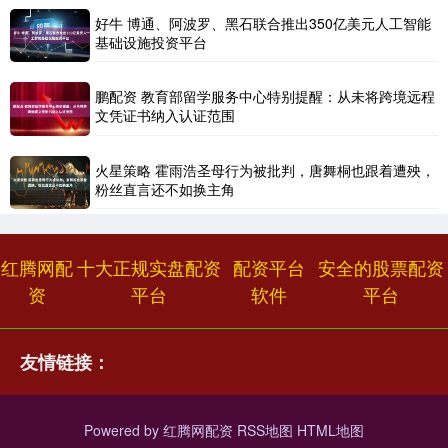
好牛 博通、阿波罗、黑石联合推出350亿美元人工智能
基础设施投资平台
鹏配资 教育部留学服务中心特别提醒：从未将跨境远程
文凭证书纳入认证范围
火星策略 霍雨浩圣母行为被批判，唐舞桐也跟着遭殃，
粉丝直言还不如换主角
红腾网配
十大正规实盘配资
配资平台
安全的股票配资
资
平台
软件
平台
友情链接：
Powered by
红腾网配资
RSS地图
HTML地图