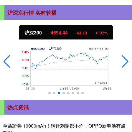
沪深京行情 实时轮播
沪深300
4694.44
43.13
0.93%
热点资讯
華鑫證券 10000mAh！钢针刺穿都不炸，OPPO新电池有点