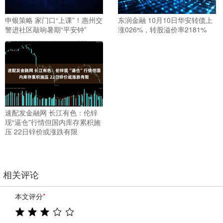
申银策略 家门口“上课”！惠州交
东润金融 10月10日华安转债上
警进社区敲响暑期“平安钟”
涨026%，转股溢价率2181%
速配发金融网 长江有色：伦锌
现“逼仓”行情但国内库存累积施
压 22日锌价或涨跌有限
相关评论
本文评分
*