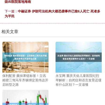
级AI医院落地海南
下一篇：
中融证券 伊朗司法机构大楼恐袭事件已致6人死亡 死者多
为平民
相关文章
保利配资 撕掉果链标签！立讯
永宝网 重庆天佑儿童医院纪烈
精密三驾马车齐驱绑定英伟达开
琴解析：自闭症和语言发育迟缓
启转型之路
有什么区别？一文读懂