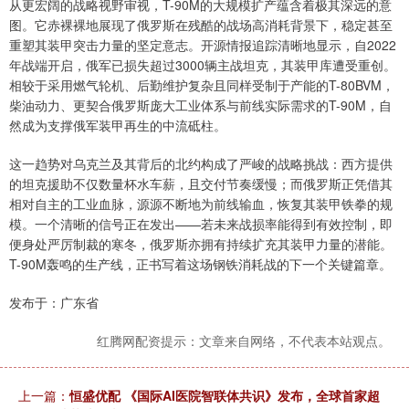
从更宏阔的战略视野审视，T-90M的大规模扩产蕴含着极其深远的意
图。它赤裸裸地展现了俄罗斯在残酷的战场高消耗背景下，稳定甚至
重塑其装甲突击力量的坚定意志。开源情报追踪清晰地显示，自2022
年战端开启，俄军已损失超过3000辆主战坦克，其装甲库遭受重创。
相较于采用燃气轮机、后勤维护复杂且同样受制于产能的T-80BVM，
柴油动力、更契合俄罗斯庞大工业体系与前线实际需求的T-90M，自
然成为支撑俄军装甲再生的中流砥柱。
这一趋势对乌克兰及其背后的北约构成了严峻的战略挑战：西方提供
的坦克援助不仅数量杯水车薪，且交付节奏缓慢；而俄罗斯正凭借其
相对自主的工业血脉，源源不断地为前线输血，恢复其装甲铁拳的规
模。一个清晰的信号正在发出——若未来战损率能得到有效控制，即
便身处严厉制裁的寒冬，俄罗斯亦拥有持续扩充其装甲力量的潜能。
T-90M轰鸣的生产线，正书写着这场钢铁消耗战的下一个关键篇章。
发布于：广东省
红腾网配资提示：文章来自网络，不代表本站观点。
上一篇：
恒盛优配 《国际AI医院智联体共识》发布，全球首家超