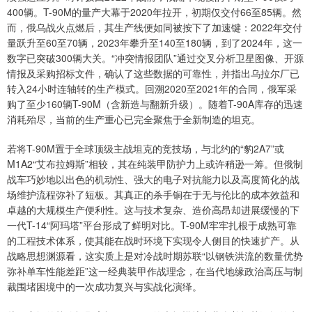
400辆。T-90M的量产大幕于2020年拉开，初期仅交付66至85辆。然
而，俄乌战火点燃后，其生产线便如同被按下了加速键：2022年交付
量跃升至60至70辆，2023年攀升至140至180辆，到了2024年，这一
数字已突破300辆大关。“冲突情报团队”通过交叉分析卫星图像、开源
情报及采购招标文件，确认了这些数据的可靠性，并指出乌拉尔厂已
转入24小时连轴转的生产模式。回溯2020至2021年的合同，俄军采
购了至少160辆T-90M（含新造与翻新升级）。随着T-90A库存的迅速
消耗殆尽，当前的生产重心已完全聚焦于全新制造的坦克。
若将T-90M置于全球顶级主战坦克的竞技场，与北约的“豹2A7”或
M1A2“艾布拉姆斯”相较，其在纯装甲防护力上或许稍逊一筹。但俄制
战车巧妙地以出色的机动性、强大的电子对抗能力以及高度简化的战
场维护流程弥补了短板。其真正的杀手锏在于无与伦比的成本效益和
卓越的大规模生产便利性。这与技术复杂、造价高昂却进展缓慢的下
一代T-14“阿玛塔”平台形成了鲜明对比。T-90M牢牢扎根于成熟可靠
的工程技术体系，使其能在战时环境下实现令人侧目的快速扩产。从
战略思想渊源看，这实质上是对冷战时期苏联“以钢铁洪流的数量优势
弥补单车性能差距”这一经典装甲作战理念，在当代地缘政治高压与制
裁围堵困境中的一次成功复兴与实战化演绎。