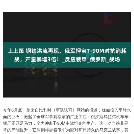
今年6月底一则来自比利时《军队认可》网站的报道，犹如投入平静水
面的巨石，激起了全球军事观察家的广泛关注：俄罗斯乌拉尔机车车
辆厂正开足马力，全力冲刺T-90M主战坦克的生产。这一动向绝非寻
常的产能提升，它深刻标志着俄军为应对旷日持久的乌克兰战事，其