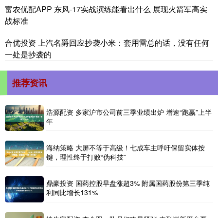
富农优配APP 东风-17实战演练能看出什么 展现火箭军高实
战标准
合优投资 上汽名爵回应抄袭小米：套用雷总的话，没有任何
一处是抄袭的
推荐资讯
浩源配资 多家沪市公司前三季业绩出炉 增速“跑赢”上半
年
海纳策略 大屏不等于高级！七成车主呼吁保留实体按
键，理性终于打败“伪科技”
鼎豪投资 国药控股早盘涨超3% 附属国药股份第三季纯
利同比增长131%