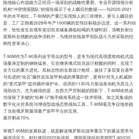
陆地核心作战能力正经历一场深刻的战略性重塑。专业开源情报分析
机构“冲突情报团队”的报告揭示了令人瞩目的数据——与2020-2021
年的水平相比，T-90M的产量已实现惊人的三倍增长。更引人瞩目的
是，工厂正朝着2028年年产1000辆的宏伟目标稳步迈进。这一系列动
作，恰恰发生在俄军老旧坦克储备濒临枯竭的关键时刻，清晰折射出
莫斯科在残酷的战争消耗中，为维持前线装甲部队战斗力所采取的结
构性变革决心。
T-90M作为T-90系列金字塔尖的型号，是专为现代高强度绞肉机式战
场量身定制的钢铁猛兽。它在继承俄式坦克设计精髓的同时，实现了
全方位的重大进化。其标志性的全新设计炮塔，披挂了多层复合基甲
与先进的“化石”爆炸反应装甲构成的厚重防护，更有针对无人机威胁
的“笼式装甲”提供额外保护伞。澎湃的1130马力柴油发动机为其注入
强劲动力。尤为难得的是，在西方严厉制裁的阴影下，T-90M依然成
功保留了关键的“松树-U”炮手瞄准系统这一技术明珠。加之其集成的
数字化火控系统与增强型战场态势感知工具，T-90M毫无争议地坐稳
了当前俄罗斯最强量产装甲平台的宝座。
展开剩余70%
审视T-90M的发展轨迹，就是解读俄罗斯在战争重压下的紧迫需求与
顽强适应力。时针拨回2022年战前，俄陆军现役的早期型T-90仅约