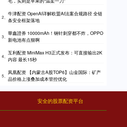
毛，实则是苹果的“温柔一刀”
牛津配资 OpenAI详解欧盟AI法案合规路径 全链
2、
条安全框架落地
華鑫證券 10000mAh！钢针刺穿都不炸，OPPO
3、
新电池有点狠啊
互利配资 MiniMax H3正式发布：可直接输出2K
4、
内容 最长15秒
凤凰配资 【内蒙古A股TOP6】山金国际：矿产
5、
品价格上涨叠加成本管控优化
安全的股票配资平台