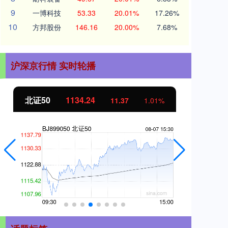
9
一博科技
53.33
20.01%
17.26%
10
方邦股份
146.16
20.00%
7.68%
沪深京行情 实时轮播
北证50
1134.24
创
11.37
1.01%