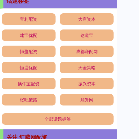
话题标签
宝利配资
大唐资本
建宝优配
达道宝
恒盈配资
成都赚配网
恒盛优配
天金策略
擒牛宝配资
振兴资本
张吧策路
顺升网
全部话题标签
关注 红腾网配资