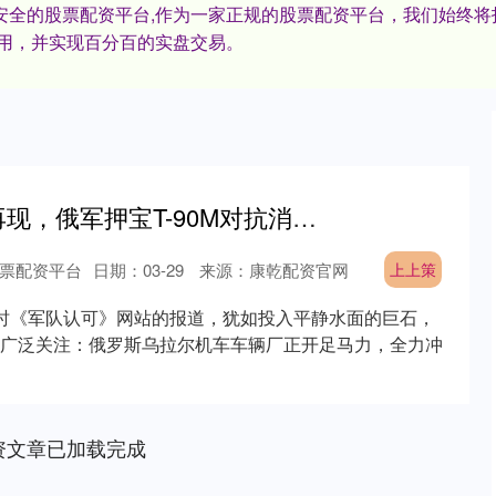
,安全的股票配资平台,作为一家正规的股票配资平台，我们始终
用，并实现百分百的实盘交易。
上上策 钢铁洪流再现，俄军押宝T-90M对抗消耗战，产量暴增3倍！_反应装甲_俄罗斯_战场
票配资平台
日期：03-29
来源：康乾配资官网
上上策
时《军队认可》网站的报道，犹如投入平静水面的巨石，
广泛关注：俄罗斯乌拉尔机车车辆厂正开足马力，全力冲
资文章已加载完成