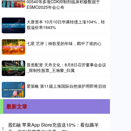
00540等多项CDK抑制剂临床积极数据于
ESMO2025年会公布
大唐资本 10月10日华康转债上涨104%，转
股溢价率1943%
七星 艺评｜秧歌里的年味，戳中了谁的心
普患配资 天舟文化：8月8日召开董事会会议
_限制性股票_王瀚黎_归属
爱策略 第11届上海国际自然保护周即将启动
最新文章
股E融 苹果App Store充值送10%：看似薅羊
1、