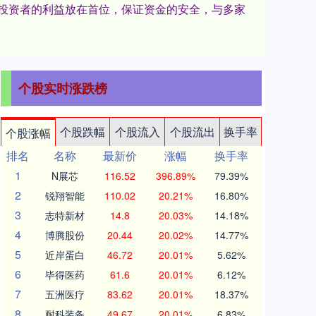
将投资者的利益放在首位，保证资金的安全，与多家
个股实时涨跌榜
个股跌幅
个股流入
个股流出
换手率
个股涨幅
排名
名称
最新价
涨幅
换手率
1
N展芯
116.52
396.89%
79.39%
2
锐翔智能
110.02
20.21%
16.80%
3
志特新材
14.8
20.03%
14.18%
4
博腾股份
20.44
20.02%
14.77%
5
近岸蛋白
46.72
20.01%
5.62%
6
毕得医药
61.6
20.01%
6.12%
7
五洲医疗
83.62
20.01%
18.37%
8
耐科装备
49.67
20.01%
6.83%