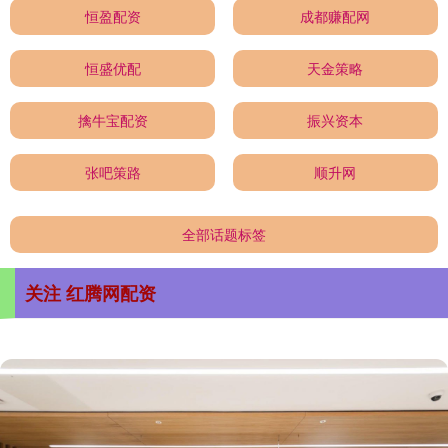
恒盈配资
成都赚配网
恒盛优配
天金策略
擒牛宝配资
振兴资本
张吧策路
顺升网
全部话题标签
关注 红腾网配资