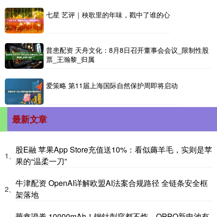
七星 艺评｜秧歌里的年味，戳中了谁的心
普患配资 天舟文化：8月8日召开董事会会议_限制性股
票_王瀚黎_归属
爱策略 第11届上海国际自然保护周即将启动
最新文章
股E融 苹果App Store充值送10%：看似薅羊毛，实则是苹
1、
果的“温柔一刀”
牛津配资 OpenAI详解欧盟AI法案合规路径 全链条安全框
2、
架落地
華鑫證券 10000mAh！钢针刺穿都不炸，OPPO新电池有