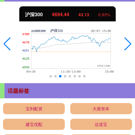
北证50
1134.24
11.37
1.01%
话题标签
宝利配资
大唐资本
建宝优配
达道宝