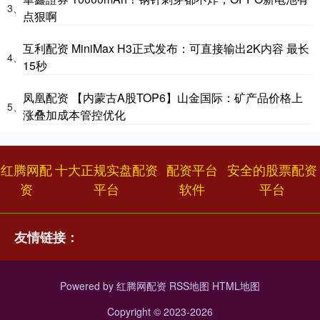
3、
点狠啊
互利配资 MiniMax H3正式发布：可直接输出2K内容 最长
4、
15秒
凤凰配资 【内蒙古A股TOP6】山金国际：矿产品价格上
5、
涨叠加成本管控优化
红腾网配
十大正规实盘配资
配资平台
安全的股票配资
资
平台
软件
平台
友情链接：
Powered by
红腾网配资
RSS地图
HTML地图
Copyright
© 2023-2026