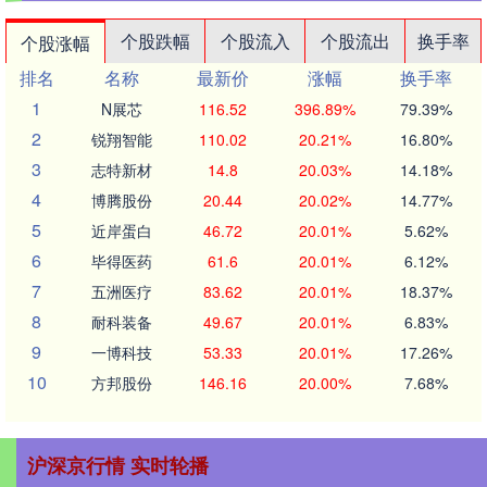
个股跌幅
个股流入
个股流出
换手率
个股涨幅
排名
名称
最新价
涨幅
换手率
1
N展芯
116.52
396.89%
79.39%
2
锐翔智能
110.02
20.21%
16.80%
3
志特新材
14.8
20.03%
14.18%
4
博腾股份
20.44
20.02%
14.77%
5
近岸蛋白
46.72
20.01%
5.62%
6
毕得医药
61.6
20.01%
6.12%
7
五洲医疗
83.62
20.01%
18.37%
8
耐科装备
49.67
20.01%
6.83%
9
一博科技
53.33
20.01%
17.26%
10
方邦股份
146.16
20.00%
7.68%
沪深京行情 实时轮播