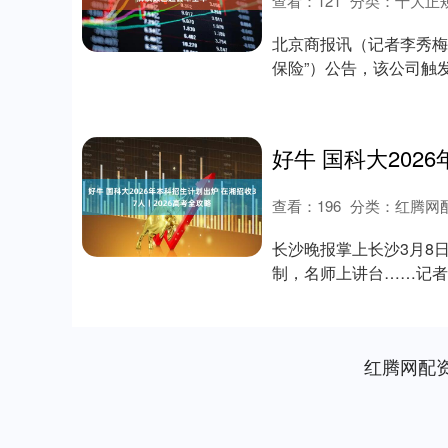
查看：
121
分类：
十大正
北京商报讯（记者李秀梅
保险”）公告，该公司触
牌前，公司....
深证成指
14295.08
.16
0.49%
184.96
1
查看：
196
分类：
红腾网
长沙晚报掌上长沙3月8
制，名师上讲台……记者
2026年湖南....
红腾网配