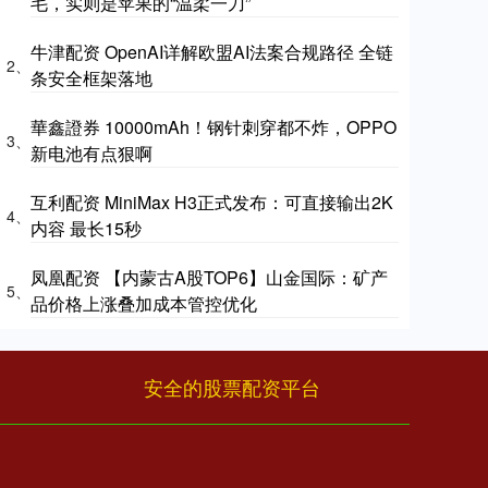
毛，实则是苹果的“温柔一刀”
牛津配资 OpenAI详解欧盟AI法案合规路径 全链
2、
条安全框架落地
華鑫證券 10000mAh！钢针刺穿都不炸，OPPO
3、
新电池有点狠啊
互利配资 MiniMax H3正式发布：可直接输出2K
4、
内容 最长15秒
凤凰配资 【内蒙古A股TOP6】山金国际：矿产
5、
品价格上涨叠加成本管控优化
安全的股票配资平台