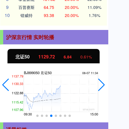
9
百普赛斯
64.75
20.00%
11.09%
10
锴威特
93.38
20.00%
1.76%
沪深京行情 实时轮播
北证50
1129.72
创
6.84
0.61%