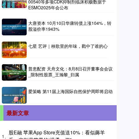
00540等多项CDK抑制剂临床积极数据于
ESMO2025年会公布
大唐资本 10月10日华康转债上涨104%，转
股溢价率1943%
七星 艺评｜秧歌里的年味，戳中了谁的心
普患配资 天舟文化：8月8日召开董事会会议
_限制性股票_王瀚黎_归属
爱策略 第11届上海国际自然保护周即将启动
最新文章
股E融 苹果App Store充值送10%：看似薅羊
1、