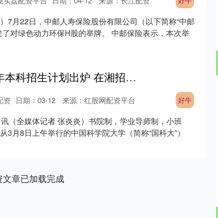
规实盘配资平台
日期：04-12
来源：长江配资
好牛
）7月22日，中邮人寿保险股份有限公司（以下简称“中邮
发了对绿色动力环保H股的举牌。 中邮保险表示，本次举
好牛 国科大2026年本科招生计划出炉 在湘招收37人丨2026高考全攻略
沪深300
4689.96
.31%
38.65
0.83%
配资
日期：03-12
来源：红股网配资平台
好牛
日讯（全媒体记者 张炎炎）书院制，学业导师制，小班
从3月8日上午举行的中国科学院大学（简称“国科大”）
资文章已加载完成