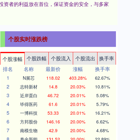
将投资者的利益放在首位，保证资金的安全，与多家
个股实时涨跌榜
个股跌幅
个股流入
个股流出
换手率
个股涨幅
排名
名称
最新价
涨幅
换手率
1
N展芯
118.02
403.28%
62.67%
2
志特新材
14.8
20.03%
10.81%
3
近岸蛋白
46.72
20.01%
5.08%
4
毕得医药
61.6
20.01%
5.79%
5
一博科技
53.33
20.01%
16.21%
6
方邦股份
146.16
20.00%
6.62%
7
南模生物
42.9
20.00%
4.68%
8
泰金新能
131.52
20.00%
22.89%