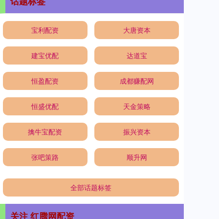
话题标签
宝利配资
大唐资本
建宝优配
达道宝
恒盈配资
成都赚配网
恒盛优配
天金策略
擒牛宝配资
振兴资本
张吧策路
顺升网
全部话题标签
关注 红腾网配资