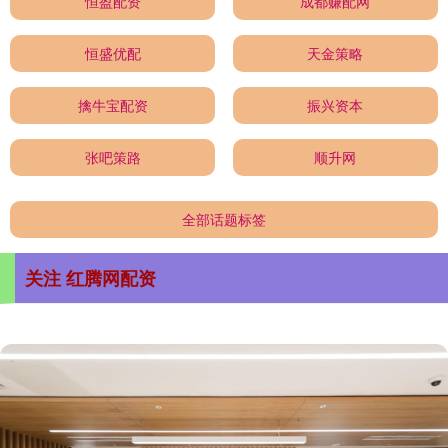
恒盈配资
成都赚配网
恒盛优配
天金策略
擒牛宝配资
振兴资本
张吧策路
顺升网
全部话题标签
关注 红腾网配资