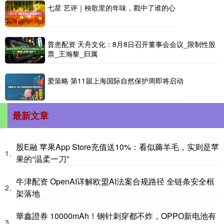
七星 艺评｜秧歌里的年味，戳中了谁的心
普患配资 天舟文化：8月8日召开董事会会议_限制性股
票_王瀚黎_归属
爱策略 第11届上海国际自然保护周即将启动
最新文章
股E融 苹果App Store充值送10%：看似薅羊毛，实则是苹
1、
果的“温柔一刀”
牛津配资 OpenAI详解欧盟AI法案合规路径 全链条安全框
2、
架落地
華鑫證券 10000mAh！钢针刺穿都不炸，OPPO新电池有
3、