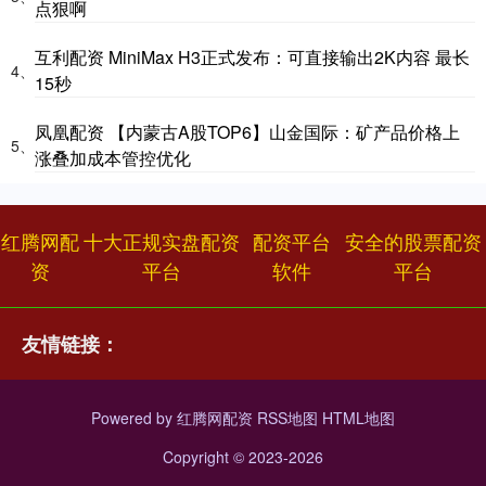
点狠啊
互利配资 MiniMax H3正式发布：可直接输出2K内容 最长
4、
15秒
凤凰配资 【内蒙古A股TOP6】山金国际：矿产品价格上
5、
涨叠加成本管控优化
红腾网配
十大正规实盘配资
配资平台
安全的股票配资
资
平台
软件
平台
友情链接：
Powered by
红腾网配资
RSS地图
HTML地图
Copyright
© 2023-2026