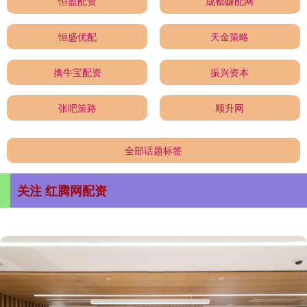
恒盈配资
成都赚配网
恒盛优配
天金策略
擒牛宝配资
振兴资本
张吧策路
顺升网
全部话题标签
关注 红腾网配资