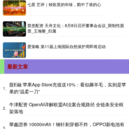
七星 艺评｜秧歌里的年味，戳中了谁的心
普患配资 天舟文化：8月8日召开董事会会议_限制性股
票_王瀚黎_归属
爱策略 第11届上海国际自然保护周即将启动
最新文章
股E融 苹果App Store充值送10%：看似薅羊毛，实则是苹
1、
果的“温柔一刀”
牛津配资 OpenAI详解欧盟AI法案合规路径 全链条安全框
2、
架落地
華鑫證券 10000mAh！钢针刺穿都不炸，OPPO新电池有
3、