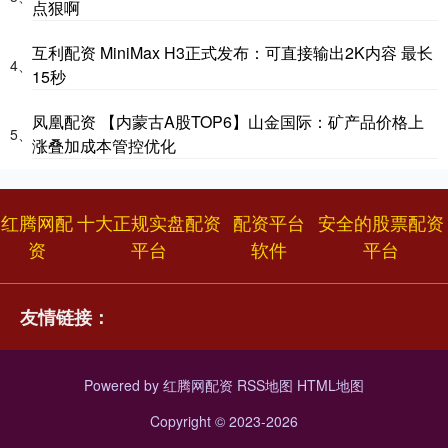
点狠啊
互利配资 MiniMax H3正式发布：可直接输出2K内容 最长
4、
15秒
凤凰配资 【内蒙古A股TOP6】山金国际：矿产品价格上
5、
涨叠加成本管控优化
红腾网配
十大正规实盘配资
配资平台
安全的股票配资
资
平台
软件
平台
友情链接：
Powered by
红腾网配资
RSS地图
HTML地图
Copyright
© 2023-2026