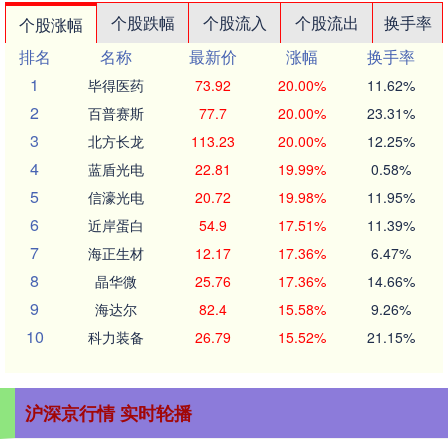
个股跌幅
个股流入
个股流出
换手率
个股涨幅
排名
名称
最新价
涨幅
换手率
1
毕得医药
73.92
20.00%
11.62%
2
百普赛斯
77.7
20.00%
23.31%
3
北方长龙
113.23
20.00%
12.25%
4
蓝盾光电
22.81
19.99%
0.58%
5
信濠光电
20.72
19.98%
11.95%
6
近岸蛋白
54.9
17.51%
11.39%
7
海正生材
12.17
17.36%
6.47%
8
晶华微
25.76
17.36%
14.66%
9
海达尔
82.4
15.58%
9.26%
10
科力装备
26.79
15.52%
21.15%
沪深京行情 实时轮播